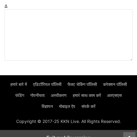
Δ
हमारे बारे में
एडिटॉरियल पॉलिसी
फैक्ट चेकिंग पॉलिसी
करेक्शन पॉलिसी
फंडिंग
गोपनीयता
अस्वीकरण
हमार॓ साथ काम करें
आरएसएस
विज्ञापन
मोबाइल ऐप
संपर्क करें
Copyright © 2017-25 KKN Live. All Rights Reserved.