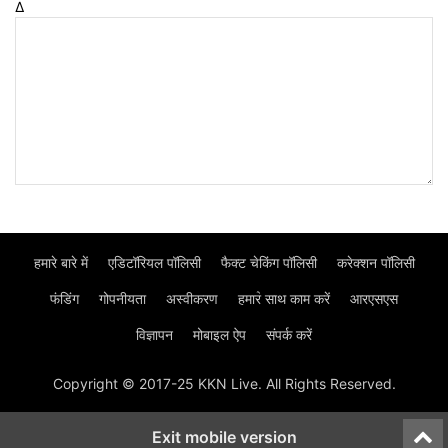
Δ
हमारे बारे में
एडिटॉरियल पॉलिसी
फैक्ट चेकिंग पॉलिसी
करेक्शन पॉलिसी
फंडिंग
गोपनीयता
अस्वीकरण
हमार॓ साथ काम करें
आरएसएस
विज्ञापन
मोबाइल ऐप
संपर्क करें
Copyright © 2017-25 KKN Live. All Rights Reserved.
Exit mobile version