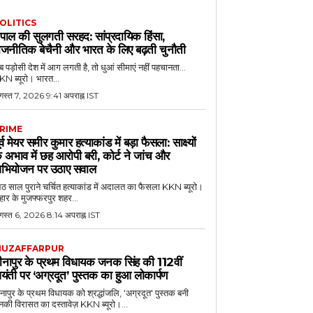
OLITICS
ेपाल की सुलगती सरहद: सांप्रदायिक हिंसा,
ाजनीतिक बेचैनी और भारत के लिए बढ़ती चुनौती
 पड़ोसी देश में आग लगती है, तो धुआं सीमाएं नहीं पहचानता...
N ब्यूरो। भारत...
गस्त 7, 2026 9:41 अपराह्न IST
RIME
ूर्व मेयर समीर कुमार हत्याकांड में बड़ा फैसला: साक्ष्यों
े अभाव में छह आरोपी बरी, कोर्ट ने जांच और
भियोजन पर उठाए सवाल
 साल पुराने चर्चित हत्याकांड में अदालत का फैसला KKN ब्यूरो।
हार के मुजफ्फरपुर शहर...
गस्त 6, 2026 8:14 अपराह्न IST
UZAFFARPUR
ीनापुर के प्रथम विधायक जनक सिंह की 112वीं
यंती पर ‘अग्रदूत’ पुस्तक का हुआ लोकार्पण
नापुर के प्रथम विधायक को श्रद्धांजलि, 'अग्रदूत' पुस्तक बनी
की विरासत का दस्तावेज़ KKN ब्यूरो।...