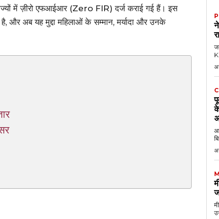
 राज्यों में ज़ीरो एफआईआर (Zero FIR) दर्ज कराई गई हैं। इस
P
है, और अब यह मुद्दा महिलाओं के सम्मान, मर्यादा और उनके
न
र
जब
KK
अ
C
प
क
तार
अ
सर
आठ
बि
अ
M
म
ज
मी
उन