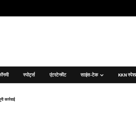
कॉनमी
स्पोर्ट्स
एंटरटेनमेंट
साइंस-टेक
KKN स्पे
नी कार्रवाई