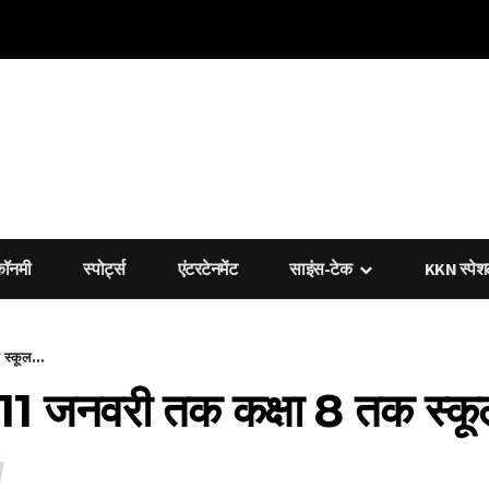
कॉनमी
स्पोर्ट्स
एंटरटेनमेंट
साइंस-टेक
KKN स्पे
स्कूल...
ण 11 जनवरी तक कक्षा 8 तक स्कू