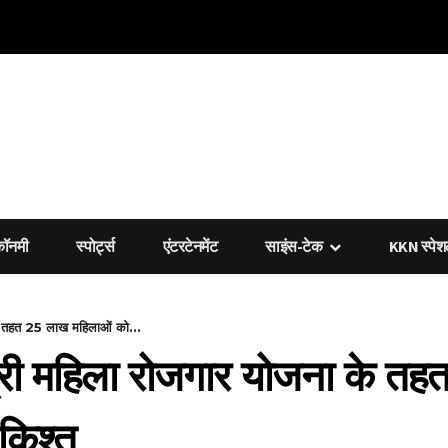
कॉनमी
स्पोर्ट्स
एंटरटेनमेंट
साइंस-टेक
KKN स्पे
के तहत 25 लाख महिलाओं को...
त्री महिला रोजगार योजना के त
किश्त