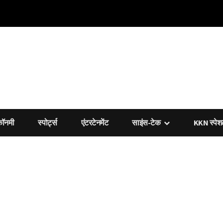
कॉनमी
स्पोर्ट्स
एंटरटेनमेंट
साइंस-टेक
KKN स्पे