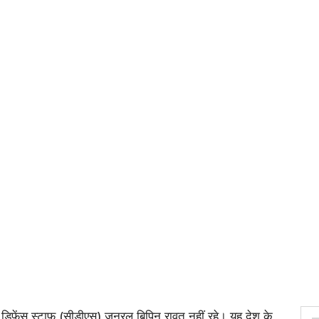
िफेंस स्टाफ (सीडीएस) जनरल बिपिन रावत नहीं रहे। यह देश के