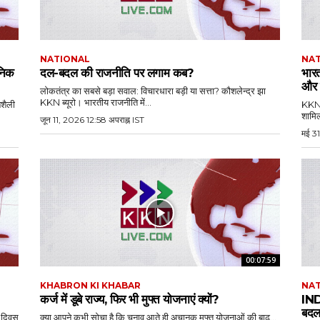
NATIONAL
NA
ानिक
दल-बदल की राजनीति पर लगाम कब?
भारत
और क
लोकतंत्र का सबसे बड़ा सवाल: विचारधारा बड़ी या सत्ता? कौशलेन्द्र झा
KKN ब्यूरो। भारतीय राजनीति में...
नशैली
KKN ब
शामिल
जून 11, 2026 12:58 अपराह्न IST
मई 31
00:07:59
KHABRON KI KHABAR
NA
कर्ज में डूबे राज्य, फिर भी मुफ्त योजनाएं क्यों?
IND
बदलत
ा दिवस
क्या आपने कभी सोचा है कि चुनाव आते ही अचानक मुफ्त योजनाओं की बाढ़...