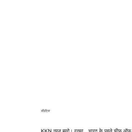
सीडीएस
KKN न्यूज ब्यूरो। दुखद… भारत के पहले चीफ ऑफ ड