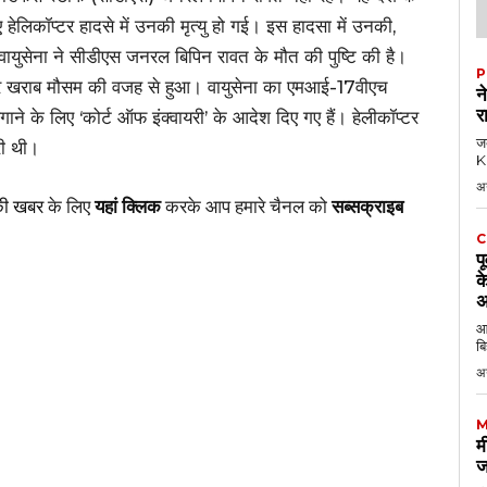
ए हेलिकॉप्टर हादसे में उनकी मृत्यु हो गई। इस हादसा में उनकी,
ायुसेना ने सीडीएस जनरल बिपिन रावत के मौत की पुष्टि की है।
P
और खराब मौसम की वजह से हुआ। वायुसेना का एमआई-17वीएच
न
र
गाने के लिए ‘कोर्ट ऑफ इंक्वायरी’ के आदेश दिए गए हैं। हेलीकॉप्टर
जब
री थी।
KK
अ
की खबर
के लिए
यहां क्लिक
करके आप हमारे चैनल को
सब्सक्राइब
C
प
क
अ
आठ
बि
अ
M
म
ज