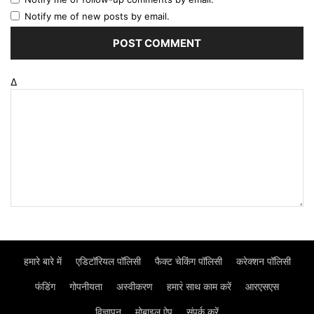
Notify me of new posts by email.
Δ
हमारे बारे में
एडिटॉरियल पॉलिसी
फैक्ट चेकिंग पॉलिसी
करेक्शन पॉलिसी
फंडिंग
गोपनीयता
अस्वीकरण
हमार॓ साथ काम करें
आरएसएस
विज्ञापन
मोबाइल ऐप
संपर्क करें