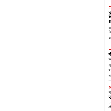
C
प
क
अ
आठ
बि
अ
M
म
ज
मी
उन
अग
B
ब
प
KK
औ