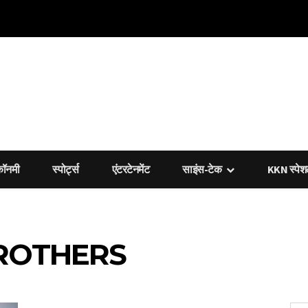
कॉनमी
स्पोर्ट्स
एंटरटेनमेंट
साइंस-टेक
KKN स्पे
ROTHERS