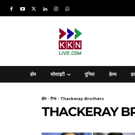
होम
सोसाइटी
दुनिया
हेल्‍थ
इ
होम
टैग्स
Thackeray Brothers
THACKERAY B