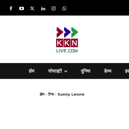
होम
सोसाइटी
दुनिया
हेल्‍थ
इ
होम
टैग्स
Sunny Leone