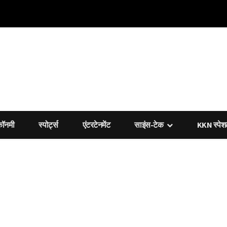
कॉनमी
स्पोर्ट्स
एंटरटेनमेंट
साइंस-टेक
KKN स्पे