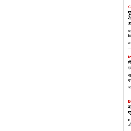
C
प
क
अ
आठ
बि
अ
M
म
ज
मी
उन
अग
B
ब
प
KK
औ