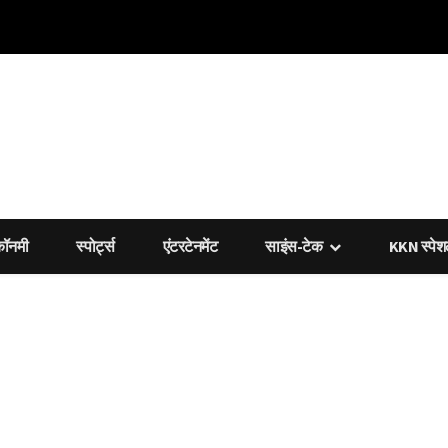
कॉनमी
स्पोर्ट्स
एंटरटेनमेंट
साइंस-टेक
KKN स्पे