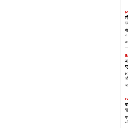
M
म
ज
मी
उन
अग
B
ब
प
KK
औ
अ
B
ब
र
एक
लो