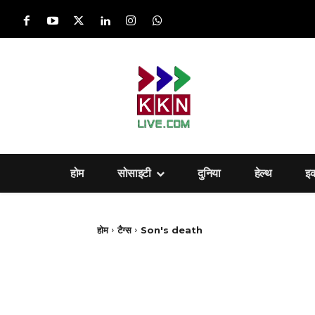
होम
सोसाइटी
दुनिया
हेल्‍थ
इ
होम
टैग्स
Son's death