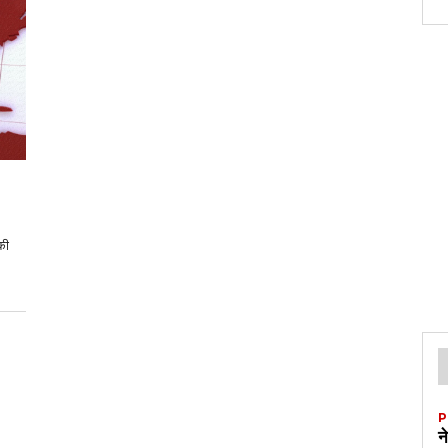
की
P
न