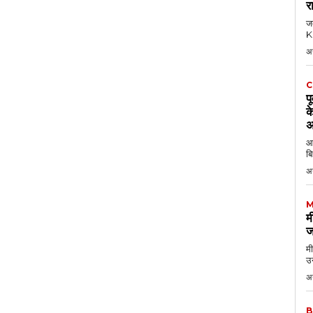
र
जब
KK
अ
C
प
क
अ
आठ
बि
अ
M
म
ज
मी
उन
अग
B