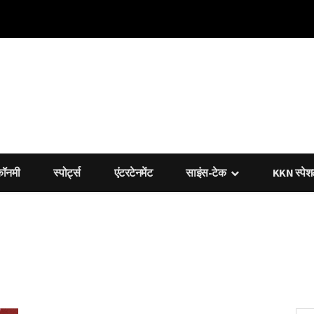
कॉनमी
स्पोर्ट्स
एंटरटेनमेंट
साइंस-टेक
KKN स्पे