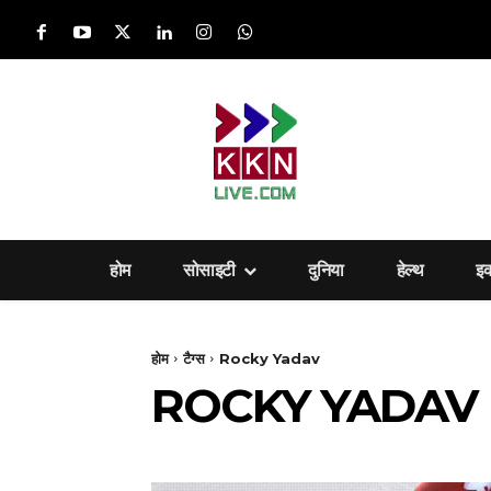
होम
सोसाइटी
दुनिया
हेल्‍थ
इ
होम
टैग्स
Rocky Yadav
ROCKY YADAV