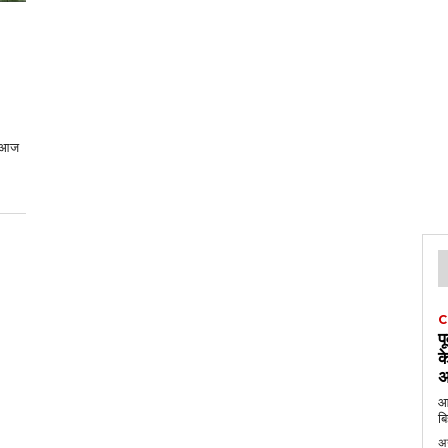
ो। आज
C
प
क
अ
आठ
बि
अ