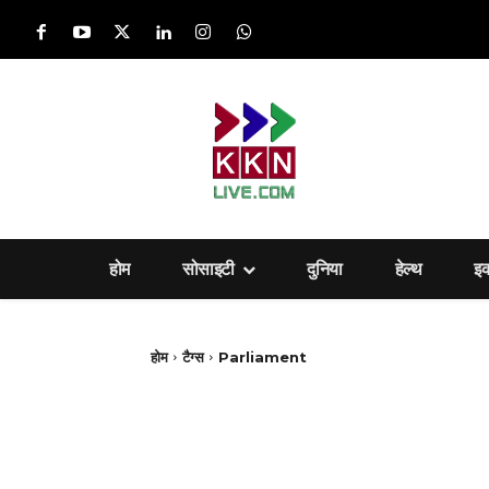
होम
सोसाइटी
दुनिया
हेल्‍थ
इ
होम
टैग्स
Parliament