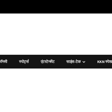
कॉनमी
स्पोर्ट्स
एंटरटेनमेंट
साइंस-टेक
KKN स्पे