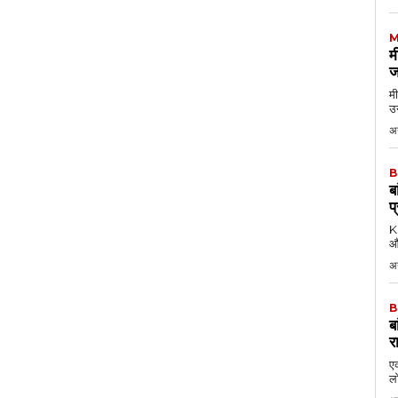
M
म
ज
मी
उन
अग
B
ब
प
KK
औ
अ
B
ब
र
एक
लो