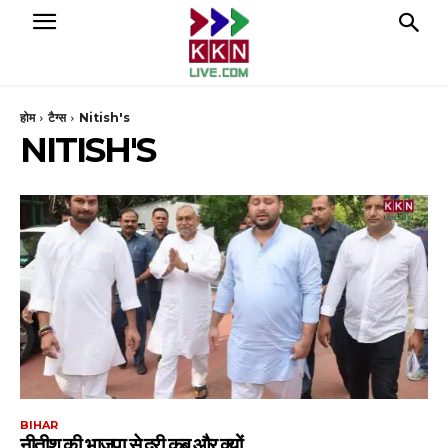
होम
टैग्स
Nitish's
NITISH'S
BIHAR
नीतीश की भाजपा से दूरी कब और क्यों