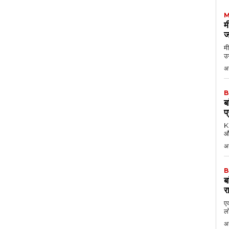
M
म
ज
मी
उन
अग
B
ब
प
KK
औ
अ
B
ब
र
एक
लो
अ