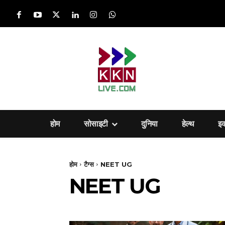
होम
सोसाइटी
दुनिया
हेल्‍थ
इ
होम
टैग्स
NEET UG
NEET UG