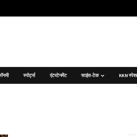
कॉनमी
स्पोर्ट्स
एंटरटेनमेंट
साइंस-टेक
KKN स्पे