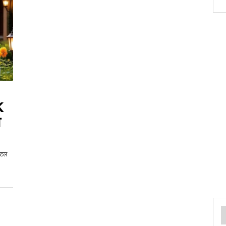
K
ेंटल