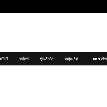
कॉनमी
स्पोर्ट्स
एंटरटेनमेंट
साइंस-टेक
KKN स्पे