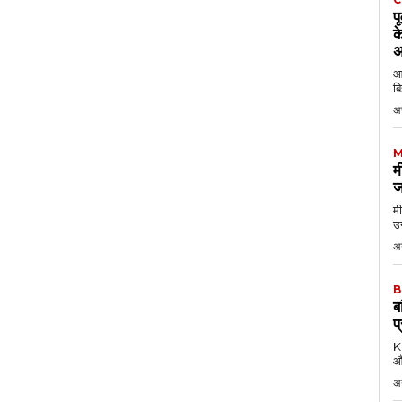
प
क
अ
आठ
बि
अ
M
म
ज
मी
उन
अग
B
ब
प
KK
औ
अ