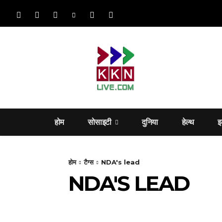
होम
सोसाइटी
दुनिया
हेल्‍थ
इ
होम
टैग्स
NDA's lead
NDA'S LEAD