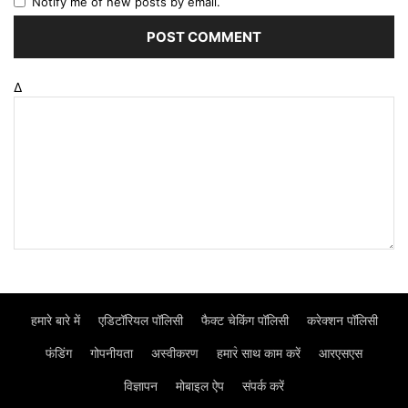
Notify me of new posts by email.
Δ
हमारे बारे में
एडिटॉरियल पॉलिसी
फैक्ट चेकिंग पॉलिसी
करेक्शन पॉलिसी
फंडिंग
गोपनीयता
अस्वीकरण
हमार॓ साथ काम करें
आरएसएस
विज्ञापन
मोबाइल ऐप
संपर्क करें