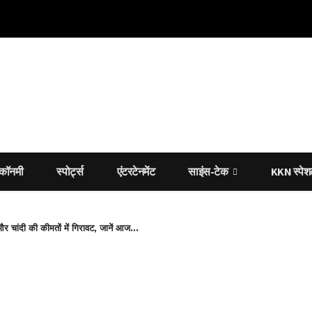
कॉनमी
स्पोर्ट्स
एंटरटेनमेंट
साइंस-टेक
KKN स्पे
 और चांदी की कीमतों में गिरावट, जानें आज...