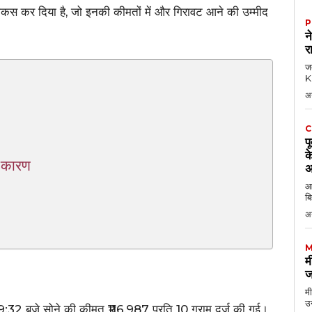
ौकस कर दिया है, जो इनकी कीमतों में और गिरावट आने की उम्मीद
P
न
र
जब
KK
अ
C
प
क
े कारण
अ
आठ
बि
अ
M
म
ज
मी
उन
9:32 बजे सोने की कीमत ₹116,987 प्रति 10 ग्राम दर्ज की गई।