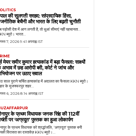
OLITICS
ेपाल की सुलगती सरहद: सांप्रदायिक हिंसा,
ाजनीतिक बेचैनी और भारत के लिए बढ़ती चुनौती
 पड़ोसी देश में आग लगती है, तो धुआं सीमाएं नहीं पहचानता...
N ब्यूरो। भारत...
गस्त 7, 2026 9:41 अपराह्न IST
RIME
ूर्व मेयर समीर कुमार हत्याकांड में बड़ा फैसला: साक्ष्यों
े अभाव में छह आरोपी बरी, कोर्ट ने जांच और
भियोजन पर उठाए सवाल
 साल पुराने चर्चित हत्याकांड में अदालत का फैसला KKN ब्यूरो।
हार के मुजफ्फरपुर शहर...
गस्त 6, 2026 8:14 अपराह्न IST
UZAFFARPUR
ीनापुर के प्रथम विधायक जनक सिंह की 112वीं
यंती पर ‘अग्रदूत’ पुस्तक का हुआ लोकार्पण
नापुर के प्रथम विधायक को श्रद्धांजलि, 'अग्रदूत' पुस्तक बनी
की विरासत का दस्तावेज़ KKN ब्यूरो।...