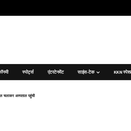
कॉनमी
स्पोर्ट्स
एंटरटेनमेंट
साइंस-टेक
KKN स्पे
कल चलाकर अस्पताल पहुंची