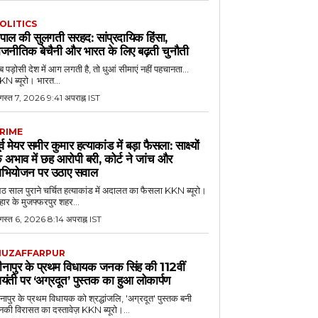
OLITICS
ेपाल की सुलगती सरहद: सांप्रदायिक हिंसा,
ाजनीतिक बेचैनी और भारत के लिए बढ़ती चुनौती
 पड़ोसी देश में आग लगती है, तो धुआं सीमाएं नहीं पहचानता...
N ब्यूरो। भारत...
गस्त 7, 2026 9:41 अपराह्न IST
RIME
ूर्व मेयर समीर कुमार हत्याकांड में बड़ा फैसला: साक्ष्यों
े अभाव में छह आरोपी बरी, कोर्ट ने जांच और
भियोजन पर उठाए सवाल
 साल पुराने चर्चित हत्याकांड में अदालत का फैसला KKN ब्यूरो।
हार के मुजफ्फरपुर शहर...
गस्त 6, 2026 8:14 अपराह्न IST
UZAFFARPUR
ीनापुर के प्रथम विधायक जनक सिंह की 112वीं
यंती पर ‘अग्रदूत’ पुस्तक का हुआ लोकार्पण
नापुर के प्रथम विधायक को श्रद्धांजलि, 'अग्रदूत' पुस्तक बनी
की विरासत का दस्तावेज़ KKN ब्यूरो।...