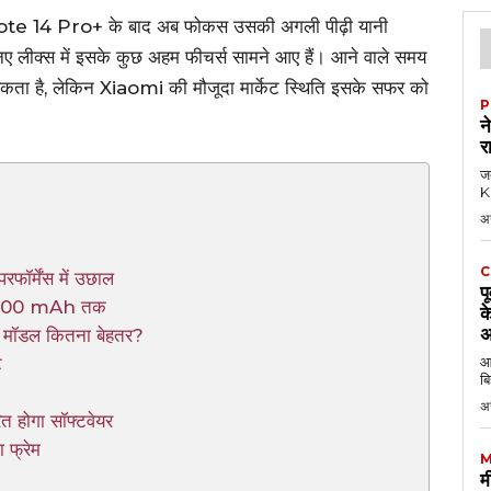
i Note 14 Pro+ के बाद अब फोकस उसकी अगली पीढ़ी यानी
ीक्स में इसके कुछ अहम फीचर्स सामने आए हैं। आने वाले समय
 ला सकता है, लेकिन Xiaomi की मौजूदा मार्केट स्थिति इसके सफर को
P
न
र
जब
KK
अ
C
र्मेंस में उछाल
प
 8,000 mAh तक
क
अ
मॉडल कितना बेहतर?
ट
आठ
बि
अ
ोगा सॉफ्टवेयर
ा फ्रेम
M
म