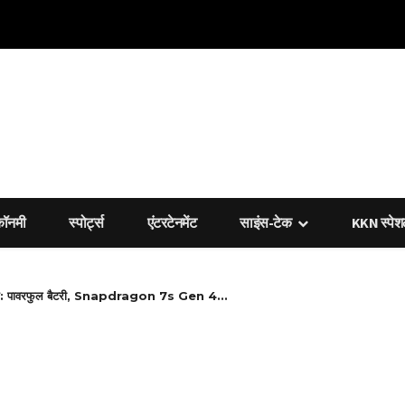
कॉनमी
स्पोर्ट्स
एंटरटेनमेंट
साइंस-टेक
KKN स्पे
ीक: पावरफुल बैटरी, Snapdragon 7s Gen 4...