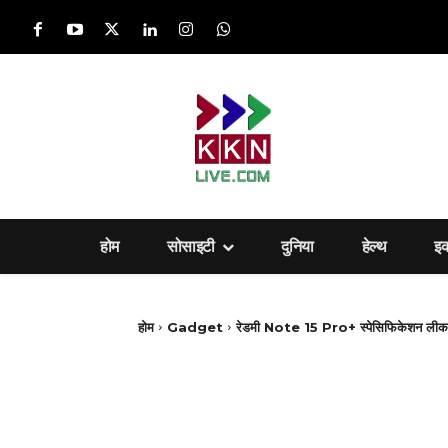
होम
सोसाइटी
दुनिया
हेल्‍थ
इ
होम
Gadget
रेडमी Note 15 Pro+ स्पेसिफिकेशन ल