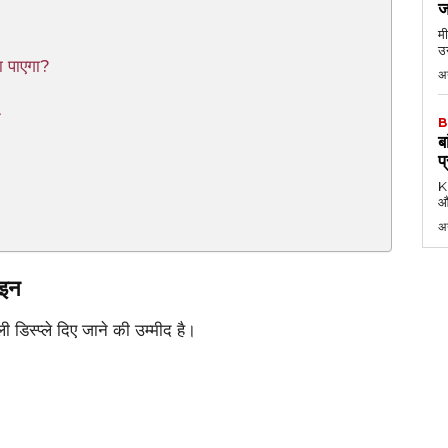
ज
मी
उन
 पाएगा?
अग
न
B
ब
प
KK
औ
अ
ाइन
िस्प्ले दिए जाने की उम्मीद है।