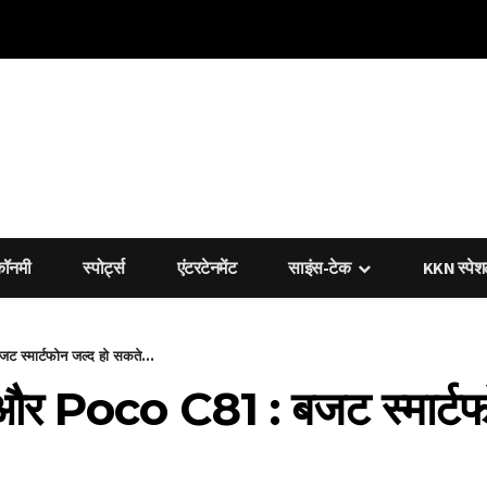
कॉनमी
स्पोर्ट्स
एंटरटेनमेंट
साइंस-टेक
KKN स्पे
ार्टफोन जल्द हो सकते...
oco C81 : बजट स्मार्टफोन 