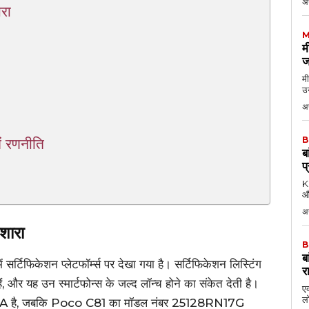
अ
रा
M
म
ज
मी
उन
अग
B
ं रणनीति
ब
प
KK
औ
अ
शारा
B
ब
फिकेशन प्लेटफॉर्म्स पर देखा गया है। सर्टिफिकेशन लिस्टिंग
र
ं, और यह उन स्मार्टफोन्स के जल्द लॉन्च होने का संकेत देती है।
एक
लो
 है, जबकि Poco C81 का मॉडल नंबर 25128RN17G