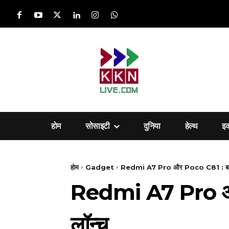
होम
सोसाइटी
दुनिया
हेल्‍थ
इ
होम
Gadget
Redmi A7 Pro और Poco C81 : बजट स्म
Redmi A7 Pro और P
लॉन्च