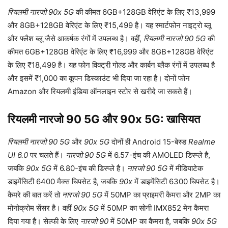
रियलमी नारजो 90x 5G
की कीमत 6GB+128GB वेरिएंट के लिए ₹13,999
और 8GB+128GB वेरिएंट के लिए ₹15,499 है। यह स्मार्टफोन नाइट्रो ब्लू
और फ्लैश ब्लू जैसे आकर्षक रंगों में उपलब्ध है। वहीं,
रियलमी नारजो 90 5G
की
कीमत 6GB+128GB वेरिएंट के लिए ₹16,999 और 8GB+128GB वेरिएंट
के लिए ₹18,499 है। यह फोन विक्ट्री गोल्ड और कार्बन ब्लैक रंगों में उपलब्ध है
और इसमें ₹1,000 का कूपन डिस्काउंट भी दिया जा रहा है। दोनों फोन
Amazon और रियलमी इंडिया ऑनलाइन स्टोर से खरीदे जा सकते हैं।
रियलमी नारजो 90 5G और 90x 5G: खासियत
रियलमी नारजो 90 5G
और
90x 5G
दोनों ही Android 15-बेस्ड
Realme
UI 6.0
पर चलते हैं।
नारजो 90 5G
में 6.57-इंच की AMOLED डिस्प्ले है,
जबकि
90x 5G
में 6.80-इंच की डिस्प्ले है।
नारजो 90 5G
में मीडियाटेक
डाइमेंसिटी 6400 मैक्स चिपसेट है, जबकि
90x
में डाइमेंसिटी 6300 चिपसेट है।
कैमरे की बात करें तो
नारजो 90 5G
में 50MP का प्राइमरी कैमरा और 2MP का
मोनोक्रोम सेंसर है। वहीं
90x 5G
में 50MP का सोनी IMX852 मेन कैमरा
दिया गया है। सेल्फी के लिए
नारजो 90
में 50MP का कैमरा है, जबकि
90x 5G