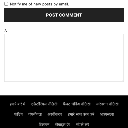
Notify me of new posts by email.
Δ
हमारे बारे में
एडिटॉरियल पॉलिसी
फैक्ट चेकिंग पॉलिसी
करेक्शन पॉलिसी
फंडिंग
गोपनीयता
अस्वीकरण
हमार॓ साथ काम करें
आरएसएस
विज्ञापन
मोबाइल ऐप
संपर्क करें