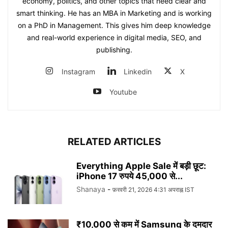
economy, politics, and other topics that need clear and
smart thinking. He has an MBA in Marketing and is working
on a PhD in Management. This gives him deep knowledge
and real-world experience in digital media, SEO, and
publishing.
Instagram
Linkedin
X
Youtube
RELATED ARTICLES
Everything Apple Sale में बड़ी छूट:
iPhone 17 रुपये 45,000 से...
Shanaya
-
फ़रवरी 21, 2026 4:31 अपराह्न IST
₹10,000 से कम में Samsung के दमदार