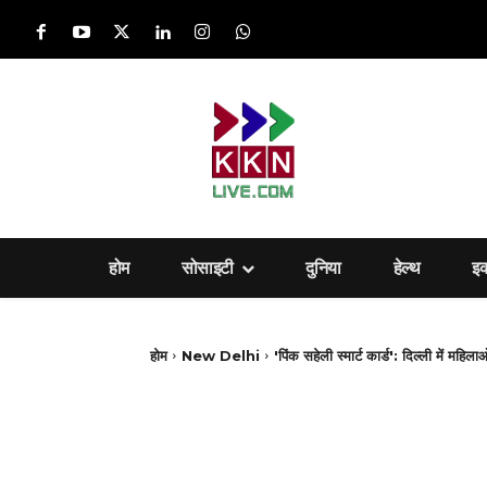
होम
सोसाइटी
दुनिया
हेल्‍थ
इ
होम
New Delhi
'पिंक सहेली स्मार्ट कार्ड': दिल्ली में महिल