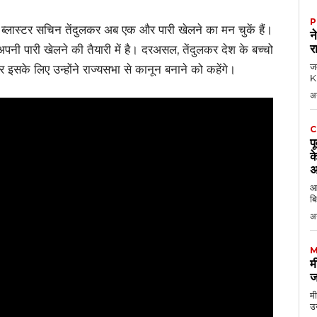
P
ब्लास्टर सचिन तेंदुलकर अब एक और पारी खेलने का मन चुकें हैं।
न
र
ं अपनी पारी खेलने की तैयारी में है। दरअसल, तेंदुलकर देश के बच्चो
जब
 इसके लिए उन्होंने राज्यसभा से कानून बनाने को कहेंगे।
KK
अ
C
प
क
अ
आठ
बि
अ
M
म
ज
मी
उन