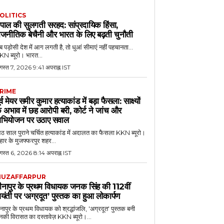
OLITICS
ेपाल की सुलगती सरहद: सांप्रदायिक हिंसा,
ाजनीतिक बेचैनी और भारत के लिए बढ़ती चुनौती
 पड़ोसी देश में आग लगती है, तो धुआं सीमाएं नहीं पहचानता...
N ब्यूरो। भारत...
गस्त 7, 2026 9:41 अपराह्न IST
RIME
ूर्व मेयर समीर कुमार हत्याकांड में बड़ा फैसला: साक्ष्यों
े अभाव में छह आरोपी बरी, कोर्ट ने जांच और
भियोजन पर उठाए सवाल
 साल पुराने चर्चित हत्याकांड में अदालत का फैसला KKN ब्यूरो।
हार के मुजफ्फरपुर शहर...
गस्त 6, 2026 8:14 अपराह्न IST
UZAFFARPUR
ीनापुर के प्रथम विधायक जनक सिंह की 112वीं
यंती पर ‘अग्रदूत’ पुस्तक का हुआ लोकार्पण
नापुर के प्रथम विधायक को श्रद्धांजलि, 'अग्रदूत' पुस्तक बनी
की विरासत का दस्तावेज़ KKN ब्यूरो।...