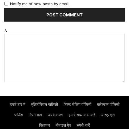
Notify me of new posts by email.
Δ
हमारे बारे में
एडिटॉरियल पॉलिसी
फैक्ट चेकिंग पॉलिसी
करेक्शन पॉलिसी
फंडिंग
गोपनीयता
अस्वीकरण
हमार॓ साथ काम करें
आरएसएस
विज्ञापन
मोबाइल ऐप
संपर्क करें