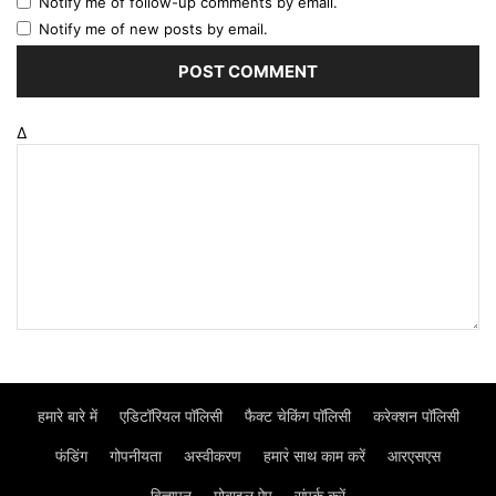
Notify me of follow-up comments by email.
Notify me of new posts by email.
Δ
हमारे बारे में
एडिटॉरियल पॉलिसी
फैक्ट चेकिंग पॉलिसी
करेक्शन पॉलिसी
फंडिंग
गोपनीयता
अस्वीकरण
हमार॓ साथ काम करें
आरएसएस
विज्ञापन
मोबाइल ऐप
संपर्क करें