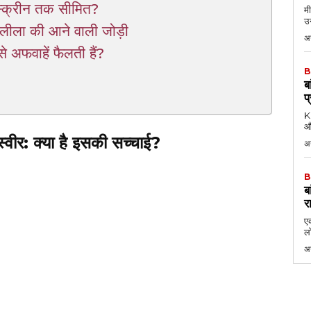
 स्क्रीन तक सीमित?
मी
उन
ीलीला की आने वाली जोड़ी
अग
 अफवाहें फैलती हैं?
B
ब
प
KK
औ
्वीर: क्या है इसकी सच्चाई?
अ
B
ब
र
एक
लो
अ