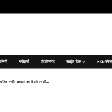
कॉनमी
स्पोर्ट्स
एंटरटेनमेंट
साइंस-टेक
KKN स्पे
मांटिक तस्वीर वायरल: क्या है अफेयर की...