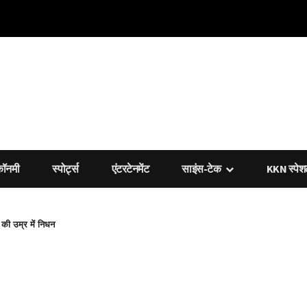
कॉनमी
स्पोर्ट्स
एंटरटेनमेंट
साइंस-टेक
KKN स्पे
की उम्र में निधन