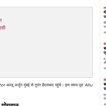
M
म
ज
न
मी
उन
पसी
अग
B
ब
प
KK
औ
अ
B
ब
tor
अल्लू अर्जुन मुंबई से तुरंत हैदराबाद पहुंचे। इस समय पूरा
Allu
र
एक
लो
 योगदान
अ