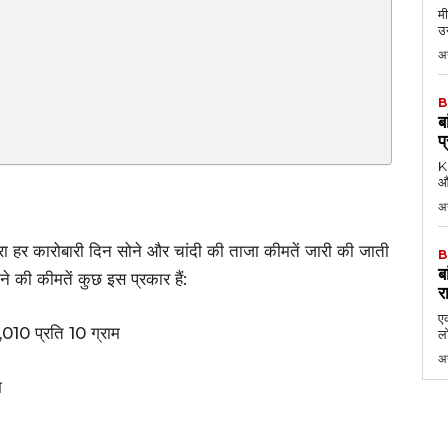
मी
उन
अग
B
ब
प
KK
औ
अ
वारा हर कारोबारी दिन सोने और चांदी की ताजा कीमतें जारी की जाती
B
ब
ने की कीमतें कुछ इस प्रकार हैं:
र
एक
2,010 प्रति 10 ग्राम
लो
अ
म