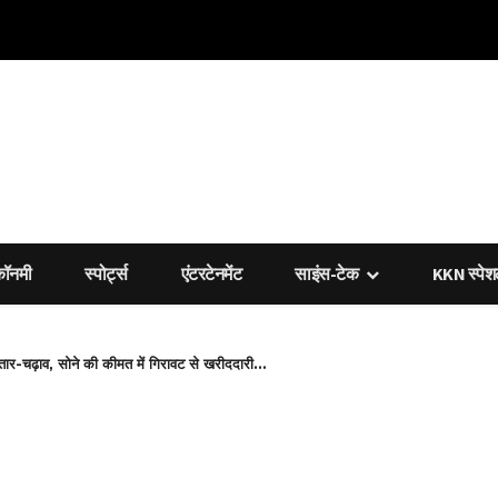
कॉनमी
स्पोर्ट्स
एंटरटेनमेंट
साइंस-टेक
KKN स्पे
उतार-चढ़ाव, सोने की कीमत में गिरावट से खरीददारी...