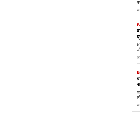
उन
अग
B
ब
प
KK
औ
अ
B
ब
र
एक
लो
अ