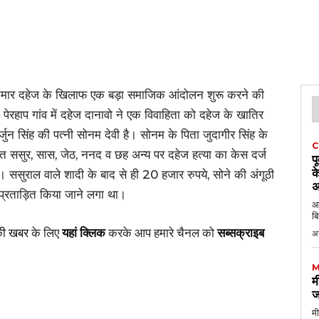
 कुमार दहेज के खिलाफ एक बड़ा समाजिक आंदोलन शुरू करने की
र के पेरहाप गांव में दहेज दानावो ने एक विवाहिता को दहेज के खातिर
्जुन सिंह की पत्नी सोनम देवी है। सोनम के पिता जुदागीर सिंह के
C
ित ससुर, सास, जेठ, ननद व छह अन्य पर दहेज हत्या का केस दर्ज
प
क
। ससुराल वाले शादी के बाद से ही 20 हजार रुपये, सोने की अंगूठी
अ
 प्रताड़ित किया जाने लगा था।
आठ
बि
की खबर
के लिए
यहां क्लिक
करके आप हमारे चैनल को
सब्सक्राइब
अ
M
म
ज
मी