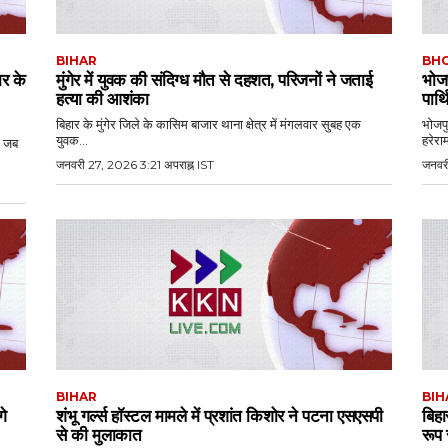
BIHAR
BH
र के
मुंगेर में युवक की संदिग्ध मौत से दहशत, परिजनों ने जताई
भोजप
हत्या की आशंका
पार्थ
बिहार के मुंगेर जिले के कासिम बाजार थाना क्षेत्र में मंगलवार सुबह एक
भोजपु
युवक...
हरेराम
, जब
जनवरी 27, 2026 3:21 अपराह्न IST
जनवर
BIHAR
BIH
गे
शंभू गर्ल्स हॉस्टल मामले में प्रशांत किशोर ने पटना एसएसपी
बिहा
से की मुलाकात
रूप 