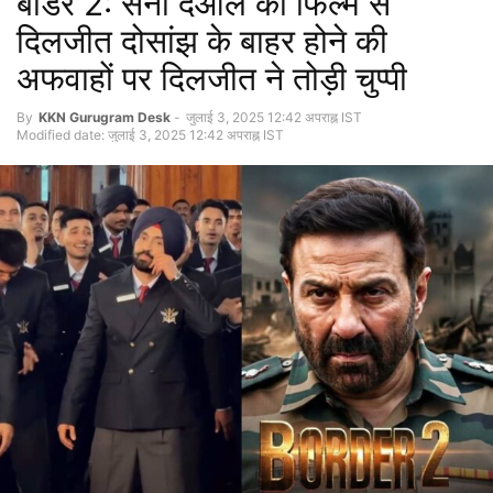
बॉर्डर 2: सनी देओल की फिल्म से
दिलजीत दोसांझ के बाहर होने की
अफवाहों पर दिलजीत ने तोड़ी चुप्पी
By
KKN Gurugram Desk
-
जुलाई 3, 2025 12:42 अपराह्न IST
Modified date: जुलाई 3, 2025 12:42 अपराह्न IST