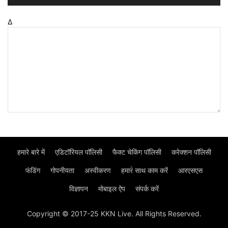
Δ
हमारे बारे में
एडिटॉरियल पॉलिसी
फैक्ट चेकिंग पॉलिसी
करेक्शन पॉलिसी
फंडिंग
गोपनीयता
अस्वीकरण
हमार॓ साथ काम करें
आरएसएस
विज्ञापन
मोबाइल ऐप
संपर्क करें
Copyright © 2017-25 KKN Live. All Rights Reserved.