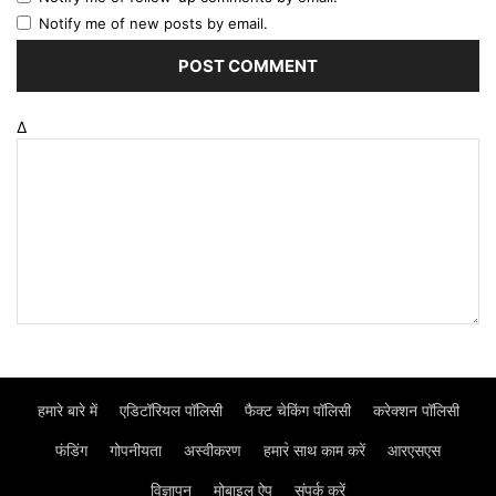
Notify me of new posts by email.
Δ
हमारे बारे में
एडिटॉरियल पॉलिसी
फैक्ट चेकिंग पॉलिसी
करेक्शन पॉलिसी
फंडिंग
गोपनीयता
अस्वीकरण
हमार॓ साथ काम करें
आरएसएस
विज्ञापन
मोबाइल ऐप
संपर्क करें