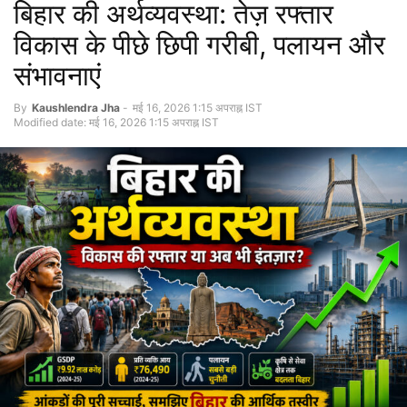
बिहार की अर्थव्यवस्था: तेज़ रफ्तार
विकास के पीछे छिपी गरीबी, पलायन और
संभावनाएं
By
Kaushlendra Jha
-
मई 16, 2026 1:15 अपराह्न IST
Modified date: मई 16, 2026 1:15 अपराह्न IST